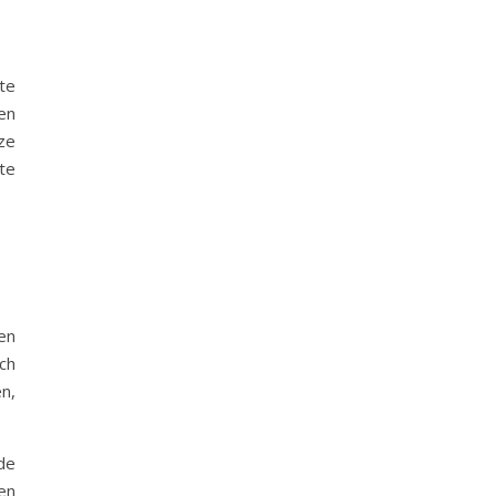
 te
en
ze
te
en
ch
n,
de
en