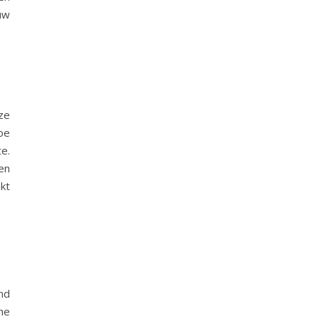
ouw
ze
oe
e.
en
kt
nd
he