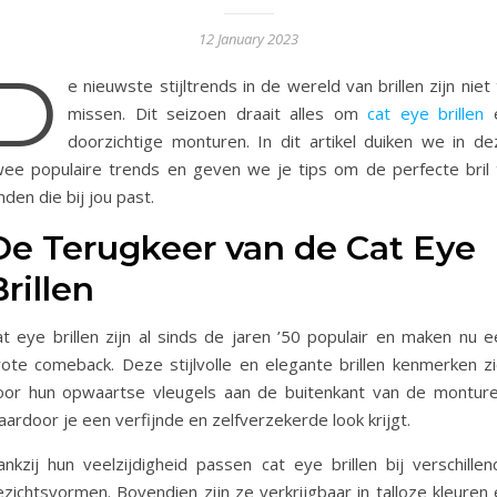
12 January 2023
D
e nieuwste stijltrends in de wereld van brillen zijn niet
missen. Dit seizoen draait alles om
cat eye brillen
doorzichtige monturen. In dit artikel duiken we in de
wee populaire trends en geven we je tips om de perfecte bril 
nden die bij jou past.
De Terugkeer van de Cat Eye
Brillen
at eye brillen zijn al sinds de jaren ’50 populair en maken nu e
rote comeback. Deze stijlvolle en elegante brillen kenmerken zi
oor hun opwaartse vleugels aan de buitenkant van de monture
ardoor je een verfijnde en zelfverzekerde look krijgt.
ankzij hun veelzijdigheid passen cat eye brillen bij verschillen
zichtsvormen. Bovendien zijn ze verkrijgbaar in talloze kleuren 