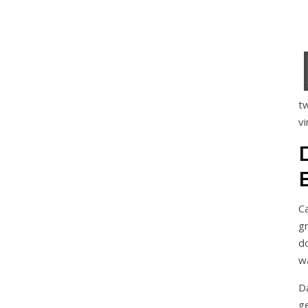
t
vi
C
g
d
wa
D
ge