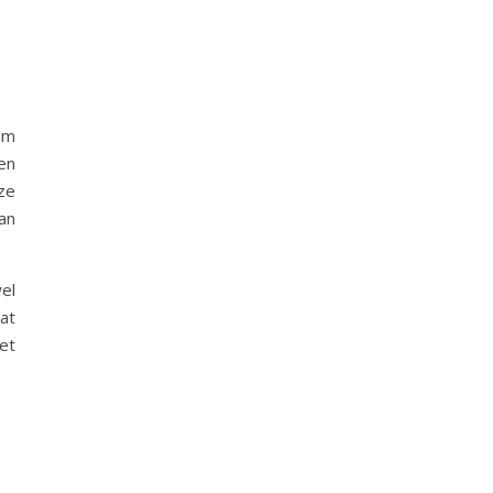
om
en
ze
an
el
at
et