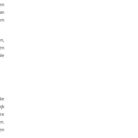
en
an
om
n,
en
le
ie
ijk
ze
n.
en