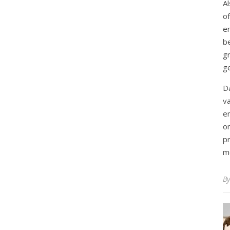
Al
of
e
b
g
ge
Da
v
e
o
pr
me
B