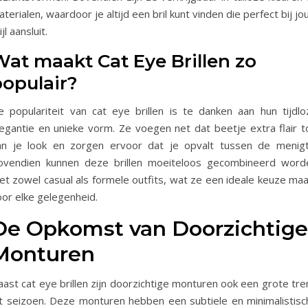
terialen, waardoor je altijd een bril kunt vinden die perfect bij j
ijl aansluit.
at maakt Cat Eye Brillen zo
populair?
e populariteit van cat eye brillen is te danken aan hun tijdlo
legantie en unieke vorm. Ze voegen net dat beetje extra flair t
an je look en zorgen ervoor dat je opvalt tussen de menigt
ovendien kunnen deze brillen moeiteloos gecombineerd word
et zowel casual als formele outfits, wat ze een ideale keuze maa
oor elke gelegenheid.
De Opkomst van Doorzichtige
Monturen
ast cat eye brillen zijn doorzichtige monturen ook een grote tre
it seizoen. Deze monturen hebben een subtiele en minimalistisc