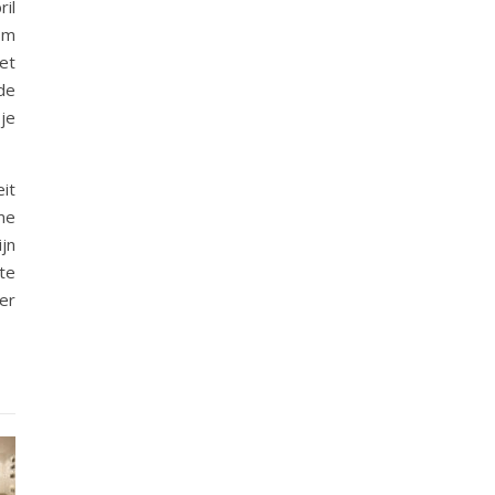
ril
 om
et
de
je
it
me
jn
te
er