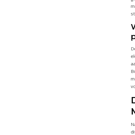
ma
st
W
D
e
a
B
m
v
Na
d