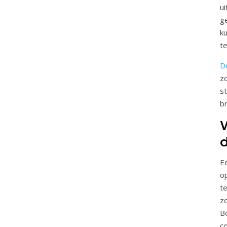
u
g
k
t
Do
zo
st
br
E
op
t
z
B
c