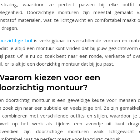
itstraling, waardoor ze perfect passen bij elke outfit 
elegenheid. Doorzichtige monturen zijn meestal gemaakt v
unststof materialen, wat ze lichtgewicht en comfortabel maakt 
e dragen.
orzichtige bril
is verkrijgbaar in verschillende vormen en mate
dat je altijd een montuur kunt vinden dat bij jouw gezichtsvorm 
ijl past. Of je nu op zoek bent naar een ronde, vierkante of ova
il, er is altijd een doorzichtig montuur dat bij jou past.
Waarom kiezen voor een
doorzichtig montuur?
en doorzichtig montuur is een geweldige keuze voor mensen d
 zoek zijn naar een subtiele en veelzijdige bril. Ze zijn gemakkel
e combineren met verschillende outfits en stijlen, waardoor je 
owel op het werk als tijdens een avondje uit kunt drage
ovendien zijn doorzichtige monturen vaak lichtgewicht 
omfortabel, wat ze perfect maakt voor langdurig gebruik.